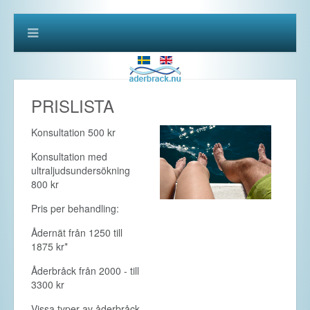
PRISLISTA
Konsultation 500 kr
Konsultation med
ultraljudsundersökning
800 kr
Pris per behandling:
Ådernät från 1250 till
1875 kr*
Åderbråck från 2000 - till
3300 kr
Vissa typer av åderbråck